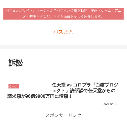
バズまとめサイト、ソーシャルでバズった情報を動物・漫画・ゲーム・アニ
メ・時事ネタなど、ネタを面白おかしく紹介します。
バズまと
訴訟
任天堂 vs コロプラ『白猫プロジ
ゲーム
ェクト』許訴訟で任天堂からの
請求額が96億9900万円に増額！
2021.04.21
スポンサーリンク