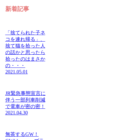
新着記事
「捨てられた子ネ
コを連れ帰る」、
捨て猫を拾った人
の話かと思ったら
拾ったのはまさか
の・・・
2021.05.01
JR緊急事態宣言に
伴う一部列車削減
で電車が密の密！
2021.04.30
無茶するGW！