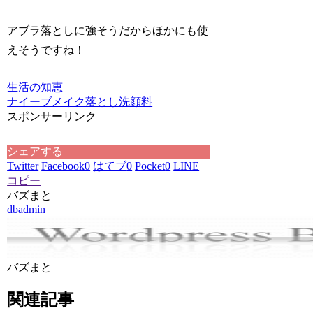
アブラ落としに強そうだからほかにも使
えそうですね！
生活の知恵
ナイーブ
メイク落とし
洗顔料
スポンサーリンク
シェアする
Twitter
Facebook
0
はてブ
0
Pocket
0
LINE
コピー
バズまと
dbadmin
バズまと
関連記事