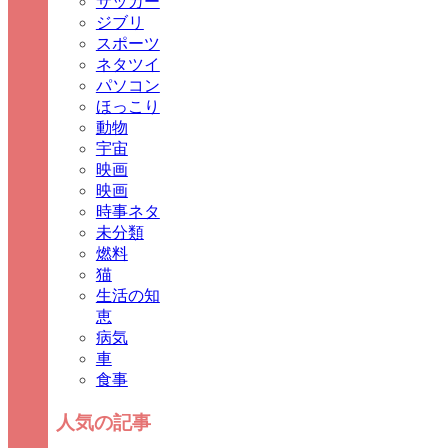
サッカー
ジブリ
スポーツ
ネタツイ
パソコン
ほっこり
動物
宇宙
映画
映画
時事ネタ
未分類
燃料
猫
生活の知
恵
病気
車
食事
人気の記事