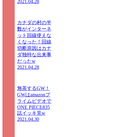
2021.04.28
カナダの村の半
数がインターネ
ット回線使えな
くなった！回線
切断原因はカナ
ダ独特な出来事
だったw
2021.04.28
無茶するGW！
GWはamazonプ
ライムビデオで
ONE PIECE835
話イッキ見w
2021.04.30