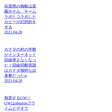
佐賀県の御船山楽
園ホテル、チーム
ラボとコラボした
ロビーが幻想的す
ぎる
2021.04.28
カナダの村の半数
がインターネット
回線使えなくなっ
た！回線切断原因
はカナダ独特な出
来事だったw
2021.04.28
無茶するGW！
GWはamazonプラ
イムビデオで