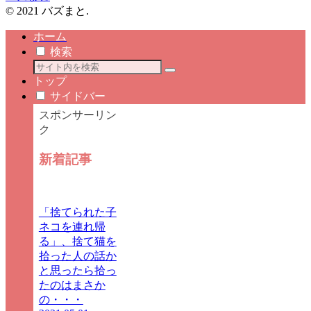
© 2021 バズまと.
ホーム
検索
トップ
サイドバー
スポンサーリン
ク
新着記事
「捨てられた子
ネコを連れ帰
る」、捨て猫を
拾った人の話か
と思ったら拾っ
たのはまさか
の・・・