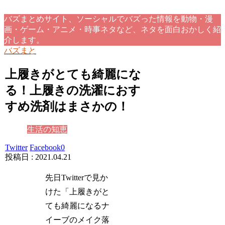
バズまとめサイト、ソーシャルでバズった情報を動物・漫
画・ゲーム・アニメ・時事ネタなど、ネタを面白おかしく紹
介します。
バズまと
上履きがとても綺麗にな
る！上履きの洗濯におす
すめ洗剤はまさかの！
生活の知恵
Twitter
Facebook
0
2021.04.21
先日Twitterで見か
けた「上履きがと
ても綺麗になるナ
イーブのメイク落