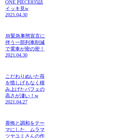
ONE PIECE835話
イッキ見w
2021.04.30
JR緊急事態宣言に
伴う一部列車削減
で電車が密の密！
2021.04.30
こだわりぬいた苺
を惜しげもなく積
み上げたパフェの
高さが凄い！w
2021.04.27
畏怖と調和をテー
マにした、ムラマ
ツヤユミさんの作