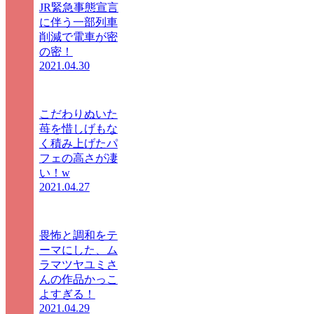
JR緊急事態宣言
に伴う一部列車
削減で電車が密
の密！
2021.04.30
こだわりぬいた
苺を惜しげもな
く積み上げたパ
フェの高さが凄
い！w
2021.04.27
畏怖と調和をテ
ーマにした、ム
ラマツヤユミさ
んの作品かっこ
よすぎる！
2021.04.29