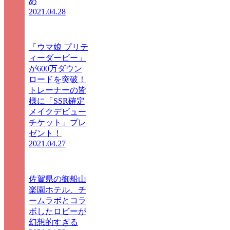
め
2021.04.28
「ウマ娘 プリテ
ィーダービー」
が600万ダウン
ロードを突破！
トレーナーの皆
様に「SSR確定
メイクデビュー
チケット」プレ
ゼント！
2021.04.27
佐賀県の御船山
楽園ホテル、チ
ームラボとコラ
ボしたロビーが
幻想的すぎる