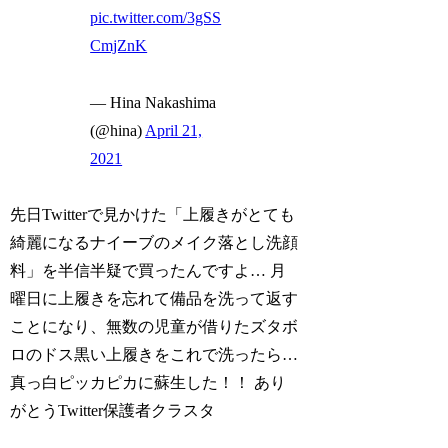
pic.twitter.com/3gSS
CmjZnK
— Hina Nakashima
(@hina)
April 21,
2021
先日Twitterで見かけた「上履きがとても
綺麗になるナイーブのメイク落とし洗顔
料」を半信半疑で買ったんですよ… 月
曜日に上履きを忘れて備品を洗って返す
ことになり、無数の児童が借りたズタボ
ロのドス黒い上履きをこれで洗ったら…
真っ白ピッカピカに蘇生した！！ あり
がとうTwitter保護者クラスタ