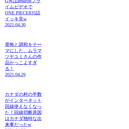
GWはamazonプラ
イムビデオで
ONE PIECE835話
イッキ見w
2021.04.30
畏怖と調和をテー
マにした、ムラマ
ツヤユミさんの作
品かっこよすぎ
る！
2021.04.29
カナダの村の半数
がインターネット
回線使えなくなっ
た！回線切断原因
はカナダ独特な出
来事だったw