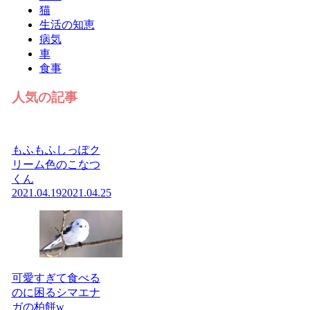
猫
生活の知恵
病気
車
食事
人気の記事
もふもふしっぽク
リーム色のこなつ
くん
2021.04.19
2021.04.25
可愛すぎて食べる
のに困るシマエナ
ガの柏餅w