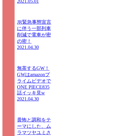
2021.05.01
JR緊急事態宣言
に伴う一部列車
削減で電車が密
の密！
2021.04.30
無茶するGW！
GWはamazonプ
ライムビデオで
ONE PIECE835
話イッキ見w
2021.04.30
畏怖と調和をテ
ーマにした、ム
ラマツヤユミさ