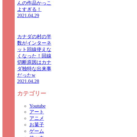
んの作品かっこ
よすぎる！
2021.04.29
カナダの村の半
数がインターネ
ット回線使えな
くなった！回線
切断原因はカナ
ダ独特な出来事
だったw
2021.04.28
カテゴリー
Youtube
アート
アニメ
お菓子
ゲーム